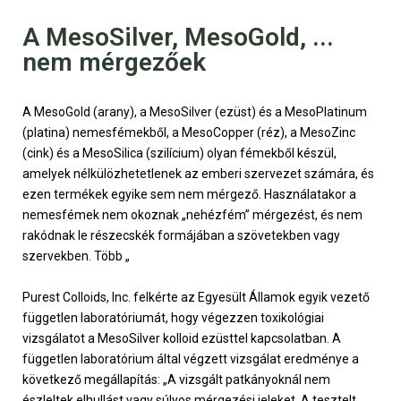
A MesoSilver, MesoGold, ...
nem mérgezőek
A MesoGold (arany), a MesoSilver (ezüst) és a MesoPlatinum
(platina) nemesfémekből, a MesoCopper (réz), a MesoZinc
(cink) és a MesoSilica (szilícium) olyan fémekből készül,
amelyek nélkülözhetetlenek az emberi szervezet számára, és
ezen termékek egyike sem nem mérgező. Használatakor a
nemesfémek nem okoznak „nehézfém” mérgezést, és nem
rakódnak le részecskék formájában a szövetekben vagy
szervekben. Több „
Purest Colloids, Inc. felkérte az Egyesült Államok egyik vezető
független laboratóriumát, hogy végezzen toxikológiai
vizsgálatot a MesoSilver kolloid ezüsttel kapcsolatban. A
független laboratórium által végzett vizsgálat eredménye a
következő megállapítás: „A vizsgált patkányoknál nem
észleltek elhullást vagy súlyos mérgezési jeleket. A tesztelt