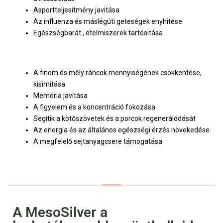
Asportteljesitmény javitása
Az influenza és máslégúti geteségek enyhitése
Egészségbarát , ételmiszerek tartósitása
A finom és mély ráncok mennyiségének csökkentése,
kisimítása
Memória javítása
A figyelem és a koncentráció fokozása
Segítik a kötőszövetek és a porcok regenerálódását
Az energia és az általános egészségi érzés növekedése
A megfelelő sejtanyagcsere támogatása
A MesoSilver a