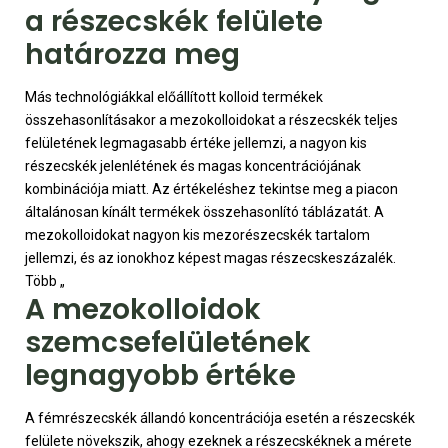
a részecskék felülete
határozza meg
Más technológiákkal előállított kolloid termékek
összehasonlításakor a mezokolloidokat a részecskék teljes
felületének legmagasabb értéke jellemzi, a nagyon kis
részecskék jelenlétének és magas koncentrációjának
kombinációja miatt. Az értékeléshez tekintse meg a piacon
általánosan kínált termékek összehasonlító táblázatát. A
mezokolloidokat nagyon kis mezorészecskék tartalom
jellemzi, és az ionokhoz képest magas részecskeszázalék.
Több „
A mezokolloidok
szemcsefelületének
legnagyobb értéke
A fémrészecskék állandó koncentrációja esetén a részecskék
felülete növekszik, ahogy ezeknek a részecskéknek a mérete