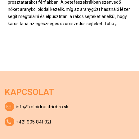
prosztatarákot férfiakban. A petefészekrákban szenvedő
nőket aranykolloiddal kezelik, míg az aranygőzt használó lézer
segít megtalálni és elpusztítani a rákos sejteket anélkül, hogy
károsítaná az egészséges szomszédos sejteket. Több „
KAPCSOLAT
info@koloidnestriebro.sk
+421 905 841 921