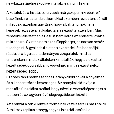
nevykazuje žiadne škodlivé interakcie s inými liekmi.
A kutatók és a hivatásos orvosok már „szupermikrobákról”
beszélnek, i.e. az antibiotikumokkal szemben rezisztenssé vált
mikrobák, azonban úgy tűnik, hogy a baktériumok nem
képesek rezisztenciát kialakítani az ezüsttel szemben. Más
fémekkel ellentétben az ezüst nem káros az emberre, csak a
mikrobákra. Szintén nem okoz függőséget, és nagyon nehéz
túladagolni. A gyakorlati életben évezredek óta használják,
ráadásul a legújabb tudományos vizsgálatok mind az
embereken, mind az állatokon kimutatták, hogy az ezüsttel
kezelt sebek gyorsabban gyógyulnak, mint az ezüst nélkül
kezelt sebek. Több „
Számos tanulmány szerint az aranykolloid növeli a figyelmet
és a koncentrációs képességet. Az aranykolloid javítja a
mentális funkciókat azáltal, hogy növeli a vezetőképességet a
testben és az agyban lévő idegvégződések között.
Az aranyat a rák különféle formáinak kezelésére is használják.
A mikroszkopikus aranygyöngyök injekciói lassítják a