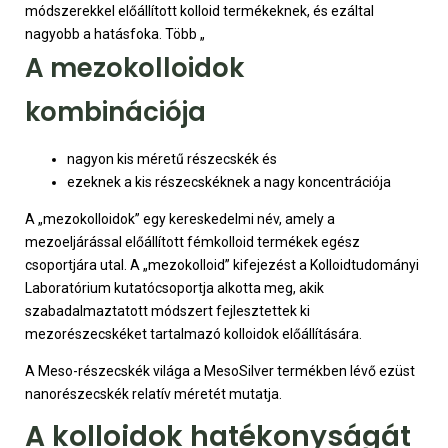
módszerekkel előállított kolloid termékeknek, és ezáltal
nagyobb a hatásfoka. Több „
A mezokolloidok
kombinációja
nagyon kis méretű részecskék és
ezeknek a kis részecskéknek a nagy koncentrációja
A „mezokolloidok” egy kereskedelmi név, amely a
mezoeljárással előállított fémkolloid termékek egész
csoportjára utal. A „mezokolloid” kifejezést a Kolloidtudományi
Laboratórium kutatócsoportja alkotta meg, akik
szabadalmaztatott módszert fejlesztettek ki
mezorészecskéket tartalmazó kolloidok előállítására.
A Meso-részecskék világa a MesoSilver termékben lévő ezüst
nanorészecskék relatív méretét mutatja.
A kolloidok hatékonyságát