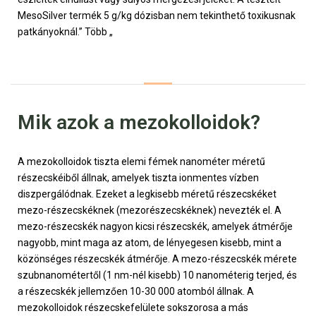
MesoSilver termék 5 g/kg dózisban nem tekinthető toxikusnak
patkányoknál.” Több „
Mik azok a mezokolloidok?
A mezokolloidok tiszta elemi fémek nanométer méretű
részecskéiből állnak, amelyek tiszta ionmentes vízben
diszpergálódnak. Ezeket a legkisebb méretű részecskéket
mezo-részecskéknek (mezorészecskéknek) nevezték el. A
mezo-részecskék nagyon kicsi részecskék, amelyek átmérője
nagyobb, mint maga az atom, de lényegesen kisebb, mint a
közönséges részecskék átmérője. A mezo-részecskék mérete
szubnanométertől (1 nm-nél kisebb) 10 nanométerig terjed, és
a részecskék jellemzően 10-30 000 atomból állnak. A
mezokolloidok részecskefelülete sokszorosa a más