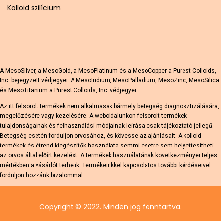
Kolloid szilícium
A MesoSilver, a MesoGold, a MesoPlatinum és a MesoCopper a Purest Colloids,
Inc. bejegyzett védjegyei. A MesoIridium, MesoPalladium, MesoZinc, MesoSilica
és MesoTitanium a Purest Colloids, Inc. védjegyei.
Az itt felsorolt ​​termékek nem alkalmasak bármely betegség diagnosztizálására,
megelőzésére vagy kezelésére. A weboldalunkon felsorolt ​​termékek
tulajdonságainak és felhasználási módjainak leírása csak tájékoztató jellegű.
Betegség esetén forduljon orvosához, és kövesse az ajánlásait. A kolloid
termékek és étrend-kiegészítők használata semmi esetre sem helyettesítheti
az orvos által előírt kezelést. A termékek használatának következményei teljes
mértékben a vásárlót terhelik. Termékeinkkel kapcsolatos további kérdéseivel
forduljon hozzánk bizalommal.
Copyright © 2022. Minden jog fenntartva.