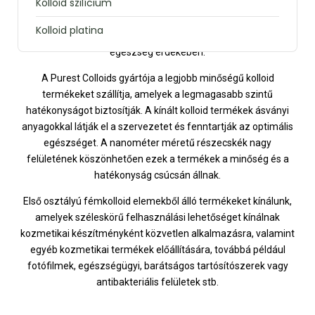
Kolloid szilícium
és MesoZinc™. A termékek nyomokban tartalmaznak ásványi
anyagokat, olyan formában, amelyet szervezetünk képes
Kolloid platina
feldolgozni, hogy erős immunrendszert építsen ki az optimális
egészség érdekében.
A Purest Colloids gyártója a legjobb minőségű kolloid
termékeket szállítja, amelyek a legmagasabb szintű
hatékonyságot biztosítják. A kínált kolloid termékek ásványi
anyagokkal látják el a szervezetet és fenntartják az optimális
egészséget. A nanométer méretű részecskék nagy
felületének köszönhetően ezek a termékek a minőség és a
hatékonyság csúcsán állnak.
Első osztályú fémkolloid elemekből álló termékeket kínálunk,
amelyek széleskörű felhasználási lehetőséget kínálnak
kozmetikai készítményként közvetlen alkalmazásra, valamint
egyéb kozmetikai termékek előállítására, továbbá például
fotófilmek, egészségügyi, barátságos tartósítószerek vagy
antibakteriális felületek stb.