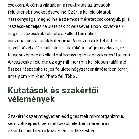
csökken. A kémia világában a reaktivitás az anyagok
felületének növekedésével nő. Ezért a kolloid oldatok
hatékonysága megnő, ha a szemcseméretet csökkentjük, pl. a
részecskék teljes felületének növelésével. Ebből következik,
hogy a részecskék felülete a kolloid termékek
összehasonlításának kritériuma. A részecskék felületének
növelésével a fémkolloidok reakcióképessége növekszik, ez
tulajdonképpen a kolloid hatékonyságának növekedését jelenti.
A részecske felülete az egy milliliter (ml) kolloidban található
összes részecske teljes felülete négyzetcentiméterben (cm²),
amely cm²/ml-ben írható fel. Több „
Kutatások és szakértői
vélemények
Szakértők szerint egyetlen eddig tesztelt mikroorganizmus
sem volt képes 6 percnél tovább életben maradni az
ezüstkolloiddal való közvetlen érintkezésben.