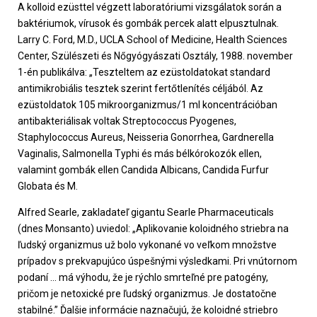
A kolloid ezüsttel végzett laboratóriumi vizsgálatok során a
baktériumok, vírusok és gombák percek alatt elpusztulnak.
Larry C. Ford, M.D., UCLA School of Medicine, Health Sciences
Center, Szülészeti és Nőgyógyászati ​​Osztály, 1988. november
1-én publikálva: „Teszteltem az ezüstoldatokat standard
antimikrobiális tesztek szerint fertőtlenítés céljából. Az
ezüstoldatok 105 mikroorganizmus/1 ml koncentrációban
antibakteriálisak voltak Streptococcus Pyogenes,
Staphylococcus Aureus, Neisseria Gonorrhea, Gardnerella
Vaginalis, Salmonella Typhi és más bélkórokozók ellen,
valamint gombák ellen Candida Albicans, Candida Furfur
Globata és M.
Alfred Searle, zakladateľ gigantu Searle Pharmaceuticals
(dnes Monsanto) uviedol: „Aplikovanie koloidného striebra na
ľudský organizmus už bolo vykonané vo veľkom množstve
prípadov s prekvapujúco úspešnými výsledkami. Pri vnútornom
podaní … má výhodu, že je rýchlo smrteľné pre patogény,
pričom je netoxické pre ľudský organizmus. Je dostatočne
stabilné.” Ďalšie informácie naznačujú, že koloidné striebro