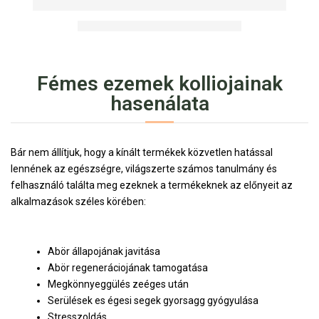
Fémes ezemek kolliojainak
hasenálata
Bár nem állítjuk, hogy a kínált termékek közvetlen hatással
lennének az egészségre, világszerte számos tanulmány és
felhasználó találta meg ezeknek a termékeknek az előnyeit az
alkalmazások széles körében:
Abör állapojának javitása
Abör regeneráciojának tamogatása
Megkönnyeggülés zeéges után
Serülések es égesi segek gyorsagg gyógyulása
Stresszoldás