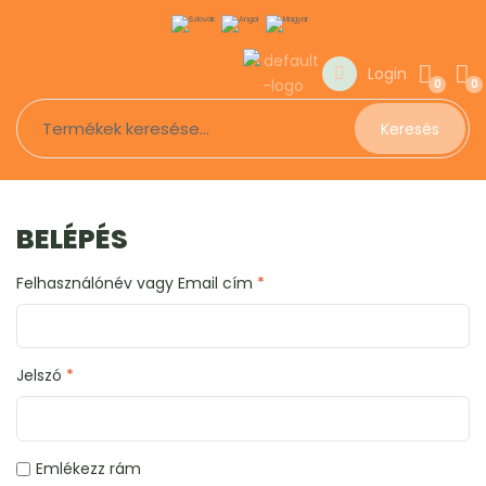
Login
0
0
Keresés
BELÉPÉS
Felhasználónév vagy Email cím
*
Jelszó
*
Emlékezz rám