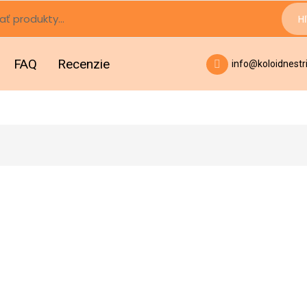
H
FAQ
Recenzie
info@koloidnestr