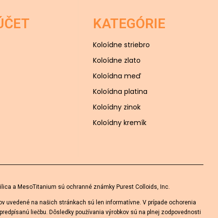
ÚČET
KATEGÓRIE
Koloídne striebro
Koloídne zlato
Koloídna meď
Koloídna platina
Koloídny zinok
Koloídny kremík
lica a MesoTitanium sú ochranné známky Purest Colloids, Inc.
tov uvedené na našich stránkach sú len informatívne. V prípade ochorenia
predpísanú liečbu. Dôsledky používania výrobkov sú na plnej zodpovednosti