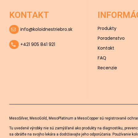
KONTAKT
INFORMÁ
Produkty
info@koloidnestriebro.sk
Poradenstvo
+421 905 841 921
Kontakt
FAQ
Recenzie
MesoSilver, MesoGold, MesoPlatinum a MesoCopper sú registrované ochran
Tu uvedené výrobky nie sú zamýšľané ako produkty na diagnostiku, prevenci
sa obráťte na svojho lekára a dodržiavajte jeho odporúčania. Používanie k