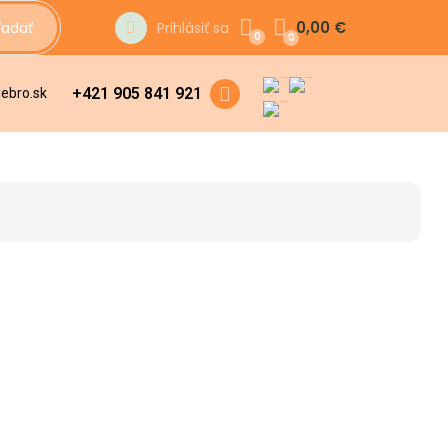
0,00
€
ľadať
Prihlásiť sa
0
0
+421 905 841 921
iebro.sk