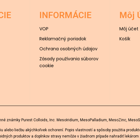
CIE
INFORMÁCIE
Môj 
VOP
Môj účet
Reklamačný poriadok
Košík
Ochrana osobných údajov
Zásady používania súborov
cookie
né známky Purest Colloids, Inc. MesoIridium, MesoPalladium, MesoZinc, MesoSi
u alebo liečbu akýchkoľvek ochorení. Popis vlastností a spôsoby použitia produk
oloidných produktov a doplnkov stravy nemôže v žiadnom prípade nahradiť lekárom 