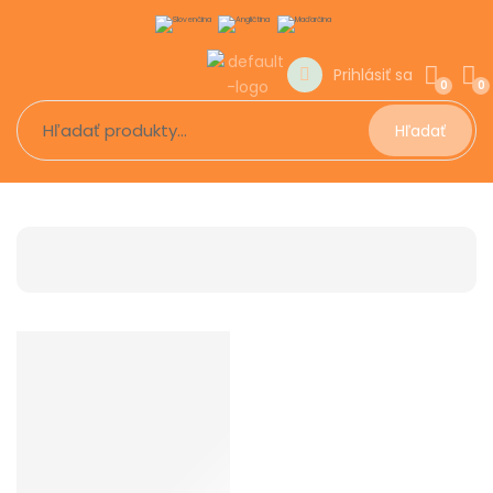
Prihlásiť sa
0
0
Hľadať