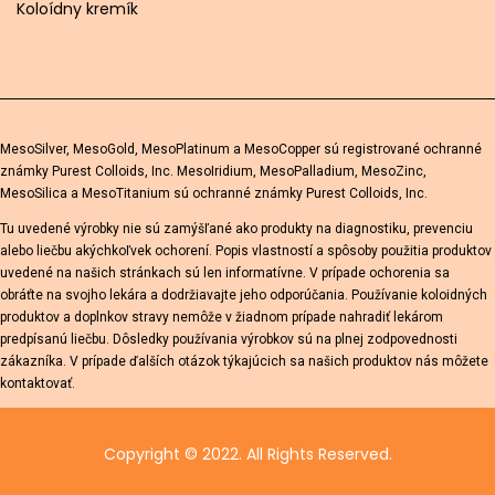
Koloídny kremík
MesoSilver, MesoGold, MesoPlatinum a MesoCopper sú registrované ochranné
známky Purest Colloids, Inc. MesoIridium, MesoPalladium, MesoZinc,
MesoSilica a MesoTitanium sú ochranné známky Purest Colloids, Inc.
Tu uvedené výrobky nie sú zamýšľané ako produkty na diagnostiku, prevenciu
alebo liečbu akýchkoľvek ochorení. Popis vlastností a spôsoby použitia produktov
uvedené na našich stránkach sú len informatívne. V prípade ochorenia sa
obráťte na svojho lekára a dodržiavajte jeho odporúčania. Používanie koloidných
produktov a doplnkov stravy nemôže v žiadnom prípade nahradiť lekárom
predpísanú liečbu. Dôsledky používania výrobkov sú na plnej zodpovednosti
zákazníka. V prípade ďalších otázok týkajúcich sa našich produktov nás môžete
kontaktovať.
Copyright © 2022. All Rights Reserved.