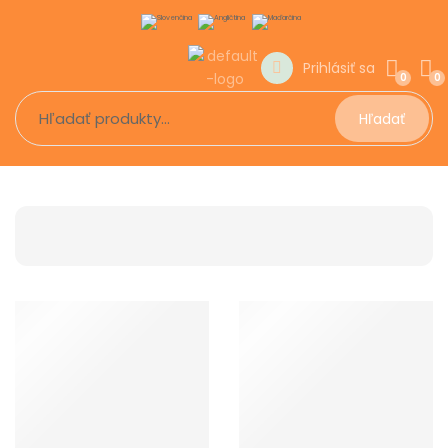
Prihlásiť sa
0
0
Hľadať