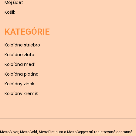
Môj účet
Košík
KATEGÓRIE
Koloídne striebro
Koloídne zlato
Koloídna meď
Koloídna platina
Koloídny zinok
Koloídny kremík
MesoSilver, MesoGold, MesoPlatinum a MesoCopper sú registrované ochranné