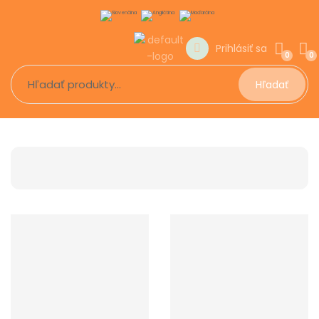
Prihlásiť sa
0
0
Hľadať